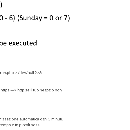
cron.php > /dev/null 2>&1
https —> http se il tuo negozio non
izzazione automatica ogni 5 minuti.
tempo e in piccoli pezzi.