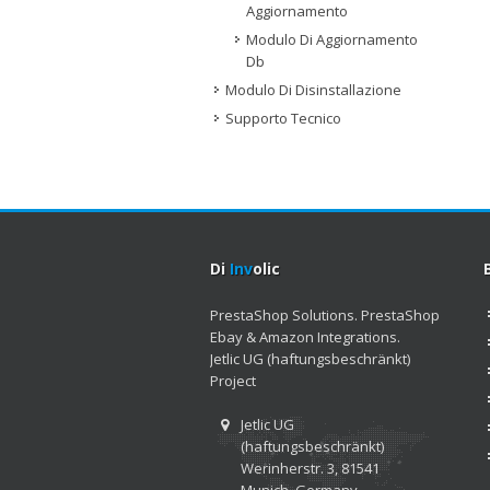
Aggiornamento
Modulo Di Aggiornamento
Db
Modulo Di Disinstallazione
Supporto Tecnico
Di
Inv
olic
PrestaShop Solutions. PrestaShop
Ebay & Amazon Integrations.
Jetlic UG (haftungsbeschränkt)
Project
Jetlic UG
(haftungsbeschränkt)
Werinherstr. 3, 81541