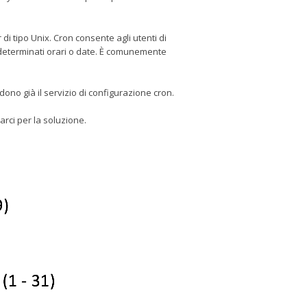
i tipo Unix. Cron consente agli utenti di
n determinati orari o date. È comunemente
udono già il servizio di configurazione cron.
arci per la soluzione.