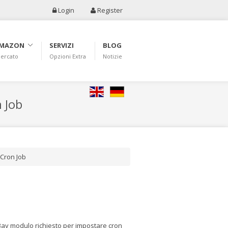
Login
Register
AMAZON
SERVIZI
BLOG
Mercato
Opzioni Extra
Notizie
 Job
English
Deutsch
Cron Job
taBay modulo richiesto per impostare cron